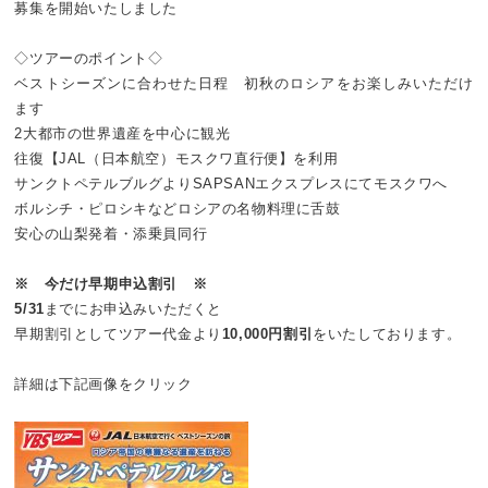
募集を開始いたしました
◇ツアーのポイント◇
ベストシーズンに合わせた日程 初秋のロシアをお楽しみいただけ
ます
2大都市の世界遺産を中心に観光
往復【JAL（日本航空）モスクワ直行便】を利用
サンクトペテルブルグよりSAPSANエクスプレスにてモスクワへ
ボルシチ・ピロシキなどロシアの名物料理に舌鼓
安心の山梨発着・添乗員同行
※ 今だけ早期申込割引 ※
5/31
までにお申込みいただくと
早期割引としてツアー代金より
10,000円割引
をいたしております。
詳細は下記画像をクリック