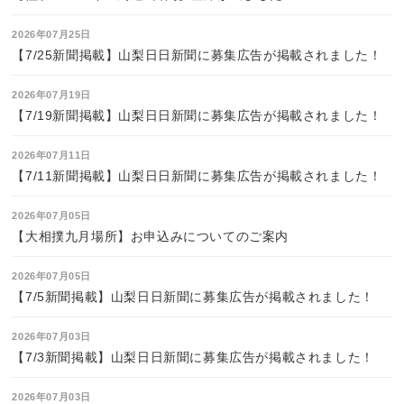
2026年07月25日
【7/25新聞掲載】山梨日日新聞に募集広告が掲載されました！
2026年07月19日
【7/19新聞掲載】山梨日日新聞に募集広告が掲載されました！
2026年07月11日
【7/11新聞掲載】山梨日日新聞に募集広告が掲載されました！
2026年07月05日
【大相撲九月場所】お申込みについてのご案内
2026年07月05日
【7/5新聞掲載】山梨日日新聞に募集広告が掲載されました！
2026年07月03日
【7/3新聞掲載】山梨日日新聞に募集広告が掲載されました！
2026年07月03日