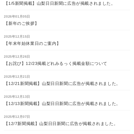
【1/5新聞掲載】山梨日日新聞に広告が掲載されました。
2026年01月05日
【新年のご挨拶】
2025年12月15日
【年末年始休業日のご案内】
2025年12月26日
【お詫び】12/23掲載どれみるっく掲載金額について
2025年12月21日
【12/21新聞掲載】山梨日日新聞に広告が掲載されました。
2025年12月13日
【12/13新聞掲載】山梨日日新聞に広告が掲載されました。
2025年12月07日
【12/7新聞掲載】山梨日日新聞に広告が掲載されました。