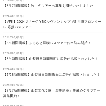
2024年08月17日
【8/17新聞掲載】秋、冬ツアーの募集を開始いたしました！
2024年08月13日
【VFK】2024 Jリーグ YBCルヴァンカップ VS 川崎フロンター
レ 応援バスツアー
2024年08月06日
【8/6新聞掲載】ふるさと満喫バスツアーお申込み開始！
2024年08月04日
【8/4新聞掲載】山梨日日新聞紙面に広告が掲載されました！
2024年07月28日
【7/28新聞掲載】山梨日日新聞紙面に広告が掲載されました！
2024年07月29日
【7/27新聞掲載】山梨文化学園「歴史講座」史跡めぐりツアー
募集開始！！