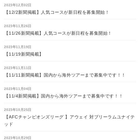
2023年12月02日
【12/2新聞掲載】人気コースが新日程を募集開始！
2023年11月26日
【11/26新聞掲載】人気コースが新日程を募集開始！
2023年11月19日
【11/19新聞掲載】
2023年11月11日
【11/11新聞掲載】国内から海外ツアーまで募集中です！！
2023年11月04日
【11/4新聞掲載】国内から海外ツアーまで募集中です！！
2023年10月25日
【AFCチャンピオンズリーグ 】アウェイ 対ブリーラムユナイテ
ッド
2023年10月29日