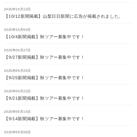
2025年10月12日
【10/12新聞掲載】山梨日日新聞に広告が掲載されました。
2025年10月04日
【10/4新聞掲載】秋ツアー募集中です！
2025年09月27日
【9/27新聞掲載】秋ツアー募集中です！
2025年09月25日
【9/25新聞掲載】秋ツアー募集中です！
2025年09月22日
【9/21新聞掲載】秋ツアー募集中です！
2025年09月14日
【9/14新聞掲載】秋ツアー募集中です！
2025年09月06日