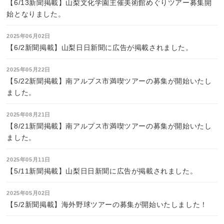
【6/13新聞掲載】山梨文化学園主催美術館めぐりツアー募集開
始となりました。
2025年06月02日
【6/2新聞掲載】山梨日日新聞に広告が掲載されました。
2025年05月22日
【5/22新聞掲載】南アルプス市満喫ツアーの募集が開始いたし
ました。
2025年08月21日
【8/21新聞掲載】南アルプス市満喫ツアーの募集が開始いたし
ました。
2025年05月11日
【5/11新聞掲載】山梨日日新聞に広告が掲載されました。
2025年05月02日
【5/2新聞掲載】海外野球ツアーの募集が開始いたしました！