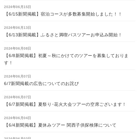
2024年06月15日
【6/15新聞掲載】宿泊コースが多数募集開始しました！！
2024年06月13日
【6/13新聞掲載】ふるさと満喫バスツアーお申込み開始！
2024年06月08日
【6/8新聞掲載】初夏～秋にかけてのツアーを募集しておりま
す！
2024年06月07日
6/7新聞掲載の広告についてのお詫び
2024年06月07日
【6/7新聞掲載】夏祭り･花火大会ツアーの空席ございます！
2024年06月04日
【6/4新聞掲載】夏休みツアー 関西子供探検隊について
2024年06月03日