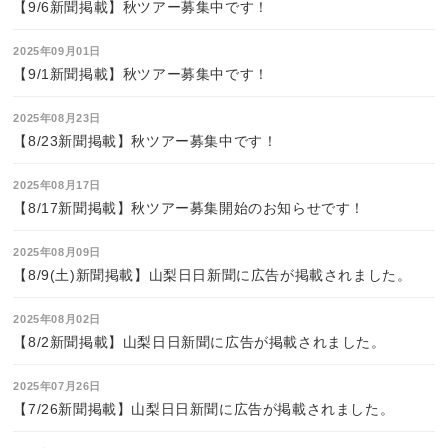
【9/6新聞掲載】秋ツアー募集中です！
2025年09月01日
【9/1新聞掲載】秋ツアー募集中です！
2025年08月23日
【8/23新聞掲載】秋ツアー募集中です！
2025年08月17日
【8/17新聞掲載】秋ツアー募集開始のお知らせです！
2025年08月09日
【8/9(土)新聞掲載】山梨日日新聞に広告が掲載されました。
2025年08月02日
【8/2新聞掲載】山梨日日新聞に広告が掲載されました。
2025年07月26日
【7/26新聞掲載】山梨日日新聞に広告が掲載されました。