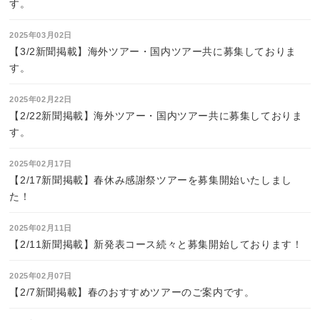
す。
2025年03月02日
【3/2新聞掲載】海外ツアー・国内ツアー共に募集しておりま
す。
2025年02月22日
【2/22新聞掲載】海外ツアー・国内ツアー共に募集しておりま
す。
2025年02月17日
【2/17新聞掲載】春休み感謝祭ツアーを募集開始いたしまし
た！
2025年02月11日
【2/11新聞掲載】新発表コース続々と募集開始しております！
2025年02月07日
【2/7新聞掲載】春のおすすめツアーのご案内です。