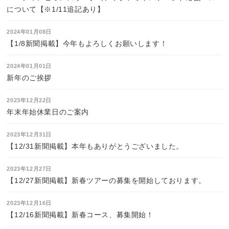
について【※1/11追記あり】
2024年01月08日
【1/8新聞掲載】今年もよろしくお願いします！
2024年01月01日
新年のご挨拶
2023年12月22日
年末年始休業日のご案内
2023年12月31日
【12/31新聞掲載】本年もありがとうございました。
2023年12月27日
【12/27新聞掲載】新春ツアーの募集を開始しております。
2023年12月16日
【12/16新聞掲載】新春コース、募集開始！