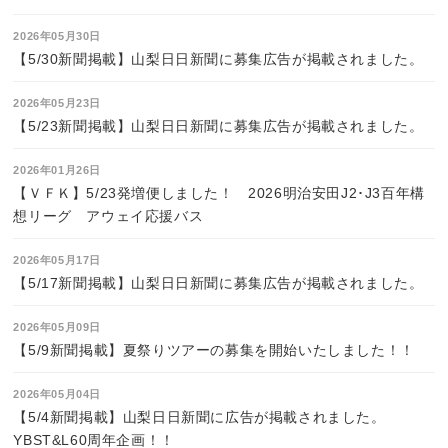
2026年05月30日
【5/30新聞掲載】山梨日日新聞に募集広告が掲載されました。
2026年05月23日
【5/23新聞掲載】山梨日日新聞に募集広告が掲載されました。
2026年01月26日
【ＶＦＫ】5/23発増便しました！ 2026明治安田J2･J3百年構
想リーグ アウェイ応援バス
2026年05月17日
【5/17新聞掲載】山梨日日新聞に募集広告が掲載されました。
2026年05月09日
【5/9新聞掲載】夏祭りツアーの募集を開始いたしました！！
2026年05月04日
【5/4新聞掲載】山梨日日新聞に広告が掲載されました。
YBST&L60周年企画！！