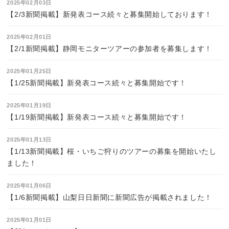
2025年02月03日
【2/3新聞掲載】新発表コース続々と募集開始しております！
2025年02月01日
【2/1新聞掲載】静岡モニターツアーの参加者を募集します！
2025年01月25日
【1/25新聞掲載】新発表コース続々と募集開始です！
2025年01月19日
【1/19新聞掲載】新発表コース続々と募集開始です！
2025年01月13日
【1/13新聞掲載】桜・いちご狩りのツアーの募集を開始いたし
ました！
2025年01月06日
【1/6新聞掲載】山梨日日新聞に新聞広告が掲載されました！
2025年01月01日