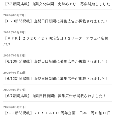
【7/3新聞掲載】山梨文化学園 史跡めぐり 募集開始しました
2026年06月29日
【6/29新聞掲載】山梨日日新聞に募集広告が掲載されました！
2026年06月25日
【ＶＦＫ】２０２６／２７明治安田Ｊ２リーグ アウェイ応援
バス
2026年06月13日
【6/13新聞掲載】山梨日日新聞に募集広告が掲載されました！
2026年06月12日
【6/12新聞掲載】山梨日日新聞に募集広告が掲載されました！
2026年06月07日
【6/7新聞掲載】山梨日日新聞に募集広告が掲載されました！
2026年05月31日
【5/31新聞掲載】ＹＢＳＴ＆Ｌ60周年企画 日本一周10泊11日