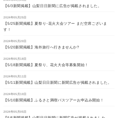
【6/3新聞掲載】山梨日日新聞に広告が掲載されました。
2024年05月25日
【5/25新聞掲載】夏祭り･花火大会ツアー まだ空席ございま
す！
2024年05月20日
【5/20新聞掲載】海外旅行へ行きませんか?
2024年05月18日
【5/18新聞掲載】夏祭り、花火大会等募集開始！
2024年05月11日
【5/11新聞掲載】山梨日日新聞に新聞広告が掲載されました。
2024年05月10日
【5/10新聞掲載】ふるさと満喫バスツアーお申込み開始！
2024年05月05日
【5/5新聞掲載】山梨日日新聞に新聞広告が掲載されました。