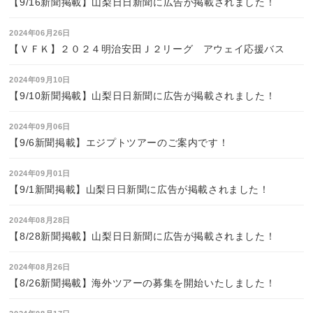
【9/16新聞掲載】山梨日日新聞に広告が掲載されました！
2024年06月26日
【ＶＦＫ】２０２４明治安田Ｊ２リーグ アウェイ応援バス
2024年09月10日
【9/10新聞掲載】山梨日日新聞に広告が掲載されました！
2024年09月06日
【9/6新聞掲載】エジプトツアーのご案内です！
2024年09月01日
【9/1新聞掲載】山梨日日新聞に広告が掲載されました！
2024年08月28日
【8/28新聞掲載】山梨日日新聞に広告が掲載されました！
2024年08月26日
【8/26新聞掲載】海外ツアーの募集を開始いたしました！