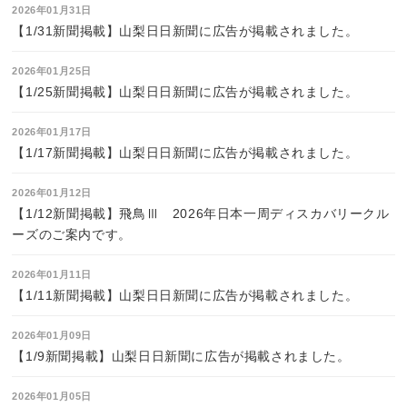
2026年01月31日
【1/31新聞掲載】山梨日日新聞に広告が掲載されました。
2026年01月25日
【1/25新聞掲載】山梨日日新聞に広告が掲載されました。
2026年01月17日
【1/17新聞掲載】山梨日日新聞に広告が掲載されました。
2026年01月12日
【1/12新聞掲載】飛鳥Ⅲ 2026年日本一周ディスカバリークル
ーズのご案内です。
2026年01月11日
【1/11新聞掲載】山梨日日新聞に広告が掲載されました。
2026年01月09日
【1/9新聞掲載】山梨日日新聞に広告が掲載されました。
2026年01月05日