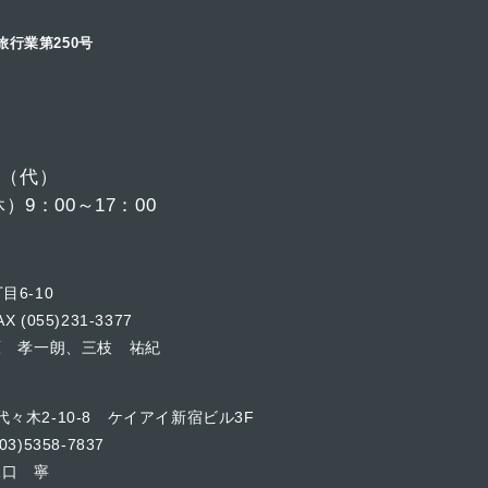
旅行業第250号
6
（代）
9：00～17：00
目6-10
X (055)231-3377
原 孝一朗、三枝 祐紀
代々木2-10-8 ケイアイ新宿ビル3F
03)5358-7837
水口 寧