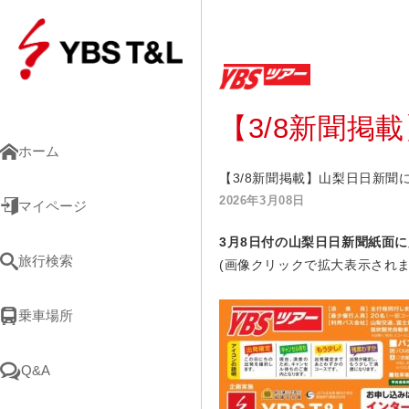
【3/8新聞
ホーム
【3/8新聞掲載】山梨日日新聞
2026年3月08日
マイページ
3
月8
日
付の山梨日日新聞紙面に
旅行検索
(画像クリックで拡大表示されま
乗車場所
Q&A