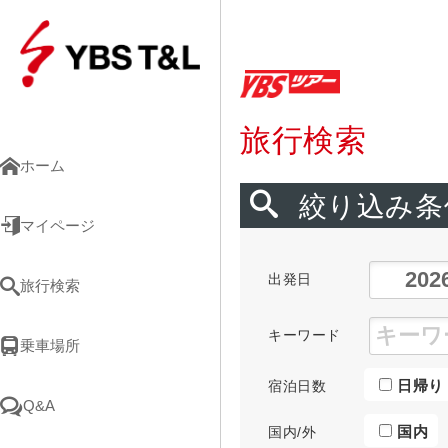
旅行検索
ホーム
絞り込み条
マイページ
出発日
旅行検索
キーワード
乗車場所
日帰り
宿泊日数
Q&A
国内
国内/外