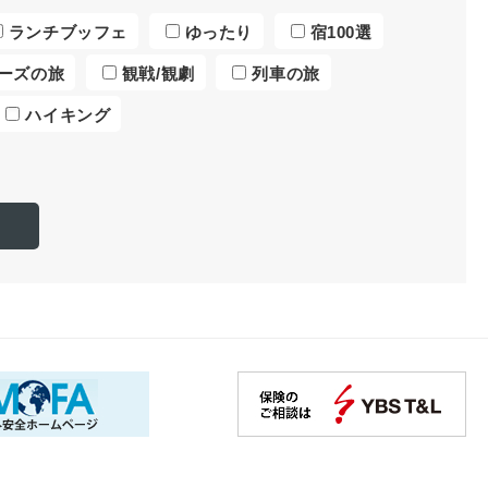
ランチブッフェ
ゆったり
宿100選
ーズの旅
観戦/観劇
列車の旅
ハイキング