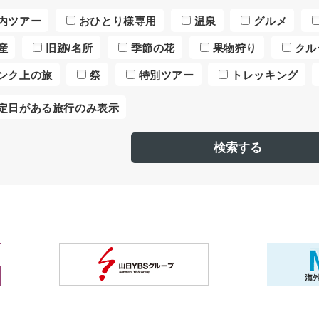
内ツアー
おひとり様専用
温泉
グルメ
産
旧跡/名所
季節の花
果物狩り
クル
ンク上の旅
祭
特別ツアー
トレッキング
定日がある旅行のみ表示