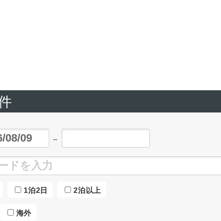
件
～
1泊2日
2泊以上
海外