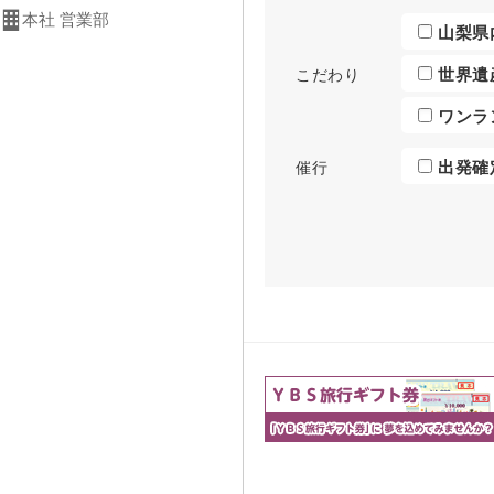
本社 営業部
山梨県
世界遺
こだわり
ワンラ
出発確
催行