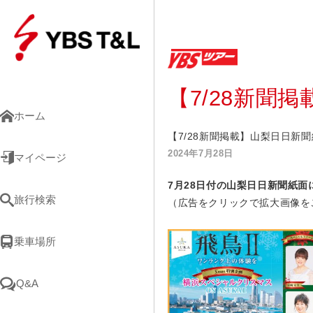
【7/28新聞
ホーム
【7/28新聞掲載】山梨日日新
2024年7月28日
マイページ
7
月28
日
付の山梨日日新聞紙面
旅行検索
（広告をクリックで拡大画像を
乗車場所
Q&A