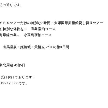
記の通りです。
ＹＢＳツアーだけの特別な3時間！大塚国際美術館貸し切りツアー
る特別な体験を～ 直島宿泊コース
海岸線の島～ 小豆島宿泊コース
 有馬温泉・姫路城・天橋立 バスの旅3日間
北周遊 4泊5日
間受け付けております！
0-17：00です。