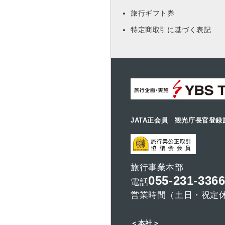
旅行ギフト券
特定商取引に基づく表記
JATA正会員 観光庁長官登録
旅行事業本部
055-231-336
電話
営業時間（土日・祝定休）
＜本社＞