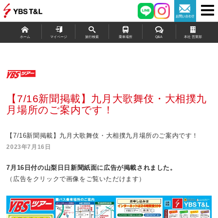
ホーム
マイページ
旅行検索
乗車場所
Q&A
本社 営業部
【7/16新聞掲載】九月大歌舞伎・大相撲九
月場所のご案内です！
【7/16新聞掲載】九月大歌舞伎・大相撲九月場所のご案内です！
2023年7月16日
7
月16
日
付の山梨日日新聞紙面に広告が掲載されました。
（広告をクリックで画像をご覧いただけます）