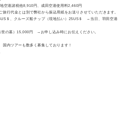
地空港諸税他8,910円、成田空港使用料2,460円
ご旅行代金とは別で弊社から振込用紙をお送りさせていただきます
5US＄、クルーズ船チップ（現地払い）25US＄ →当日、羽田空
世の墓）15,000円 →お申し込み時にお伝えください。
、国内ツアーも数多く募集しております！
。