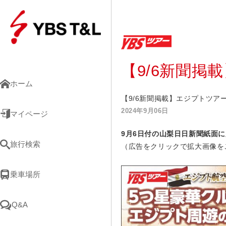
【9/6新聞
ホーム
【9/6新聞掲載】エジプトツア
2024年9月06日
マイページ
9
月6
日
付の山梨日日新聞紙面に
旅行検索
（広告をクリックで拡大画像を
乗車場所
Q&A