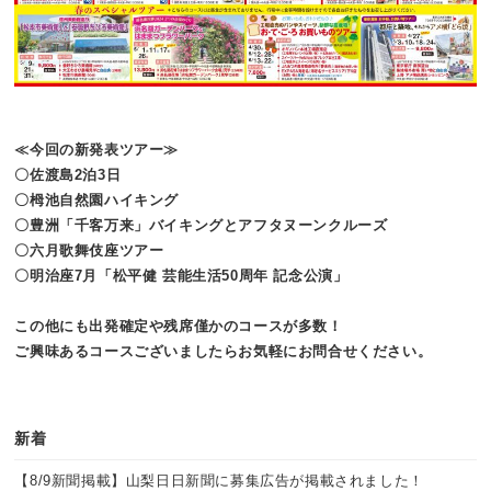
≪今回の新発表ツアー≫
〇佐渡島2泊3日
〇栂池自然園ハイキング
〇豊洲「千客万来」バイキングとアフタヌーンクルーズ
〇六月歌舞伎座ツアー
〇明治座7月「松平健 芸能生活50周年 記念公演」
この他にも出発確定や残席僅かのコースが多数！
ご興味あるコースございましたらお気軽にお問合せください。
新着
【8/9新聞掲載】山梨日日新聞に募集広告が掲載されました！