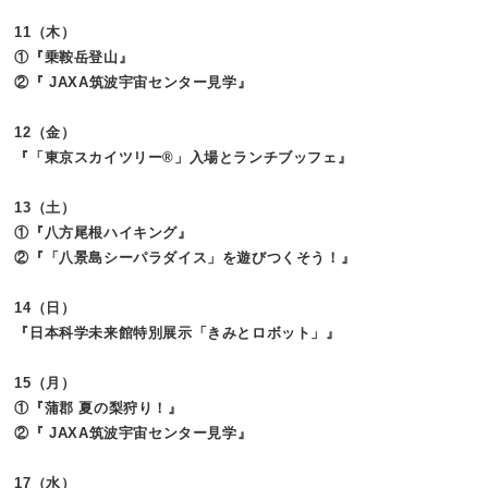
11（木）
①『乗鞍岳登山』
②『 JAXA筑波宇宙センター見学』
12（金）
『「東京スカイツリー®」入場とランチブッフェ』
13（土）
①『八方尾根ハイキング』
②『「八景島シーパラダイス」を遊びつくそう！』
14（日）
『日本科学未来館特別展示「きみとロボット」』
15（月）
①『蒲郡 夏の梨狩り！』
②『 JAXA筑波宇宙センター見学』
17（水）