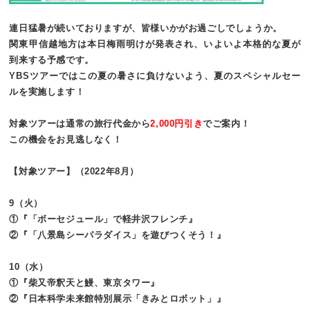
連日猛暑が続いておりますが、皆様いかがお過ごしでしょうか。
関東甲信越地方は本日梅雨明けが発表され、いよいよ本格的な夏が
到来する予感です。
YBSツアーではこの夏の暑さに負けないよう、夏のスペシャルセー
ルを実施します！
対象ツアーは通常の旅行代金から
2,000円引き
でご案内！
この機会をお見逃しなく！
【対象ツアー】
（2022年8月）
9（火）
①『「ボーセジュール」で軽井沢フレンチ』
②『「八景島シーパラダイス」を遊びつくそう！』
10（水）
①『柴又帝釈天と鰻、東京タワー』
②『日本科学未来館特別展示「きみとロボット」』