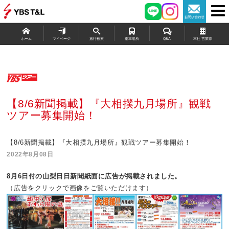
ホーム
マイページ
旅行検索
乗車場所
Q&A
本社 営業部
【8/6新聞掲載】『大相撲九月場所』観戦
ツアー募集開始！
【8/6新聞掲載】『大相撲九月場所』観戦ツアー募集開始！
2022年8月08日
8月6
日付の山梨日日新聞紙面に広告が掲載されました。
（広告をクリックで画像をご覧いただけます）