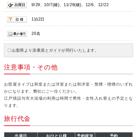
9/29、10/7(確)、11/29(確)、12/6、12/22
1泊2日
20名
〇山梨県より添乗員とガイドが同行いたします。
注意事項・その他
お部屋タイプは和室または洋室または和洋室・禁煙・喫煙のいずれ
かになります。弊社にご一任ください。
江戸情話与市大浴場の利用は時間で男性・女性入れ替えの予定とな
ります。
旅行代金
出発日
おひとり様
予約状況
予約