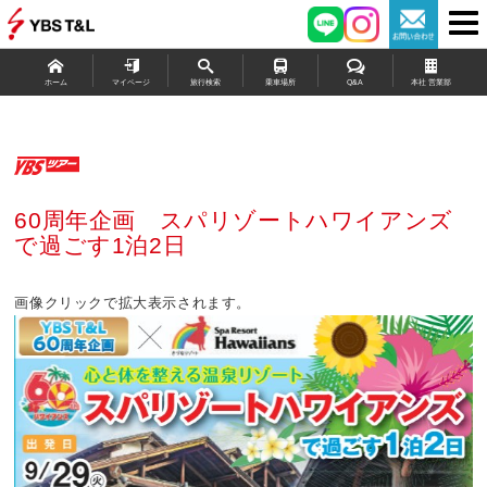
ホーム
マイページ
旅行検索
乗車場所
Q&A
本社 営業部
60周年企画 スパリゾートハワイアンズ
で過ごす1泊2日
画像クリックで拡大表示されます。