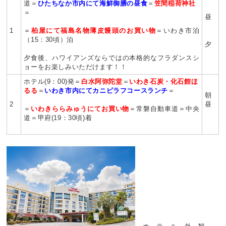
道＝
ひたちなか市内にて海鮮御膳の昼食
＝
笠間稲荷神社
＝
昼
1
＝
柏屋にて福島名物薄皮饅頭のお買い物
＝いわき市泊
（15：30頃）泊
夕
夕食後、ハワイアンズならではの本格的なフラダンスシ
ョーをお楽しみいただけます！！
ホテル(9：00)発＝
白水阿弥陀堂
＝
いわき石炭・化石館ほ
るる
＝
いわき市内にてカニピラフコースランチ
＝
朝
2
昼
＝
いわきららみゅうにてお買い物
＝常磐自動車道＝中央
道＝甲府(19：30頃)着