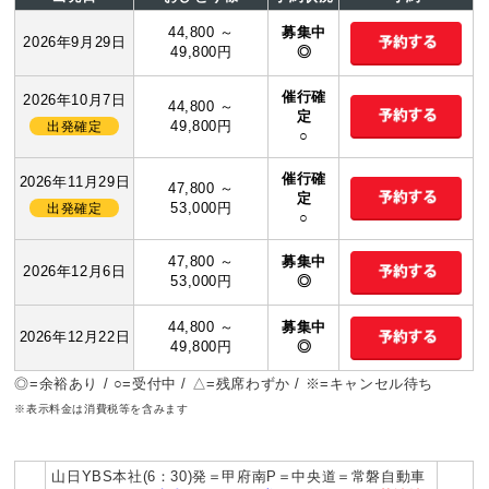
44,800 ～
募集中
2026年9月29日
49,800円
◎
催行確
2026年10月7日
44,800 ～
定
49,800円
出発確定
○
催行確
2026年11月29日
47,800 ～
定
53,000円
出発確定
○
47,800 ～
募集中
2026年12月6日
53,000円
◎
44,800 ～
募集中
2026年12月22日
49,800円
◎
◎=余裕あり / ○=受付中 / △=残席わずか / ※=キャンセル待ち
※表示料金は消費税等を含みます
山日YBS本社(6：30)発＝甲府南P＝中央道＝常磐自動車