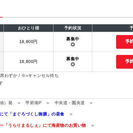
おひとり様
予約状況
募集中
18,800円
◎
募集中
18,800円
◎
=残席わずか / ※=キャンセル待ち
す
00頃）発 ＝ 甲府南P ＝ 中央道・圏央道 ＝
にて「まぐろづくし御膳」の昼食
＝
ー「うらりまるしぇ」にて海産物のお買い物
＝