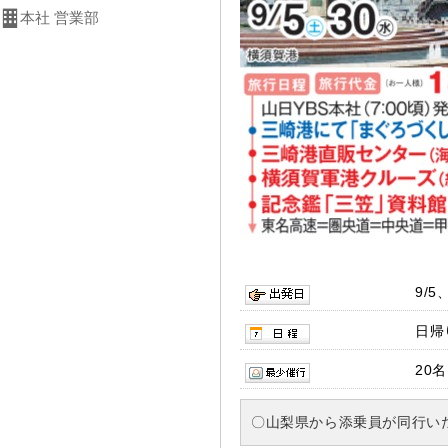
本社 営業部
9/5
日帰
20名
〇山梨県から添乗員が同行い