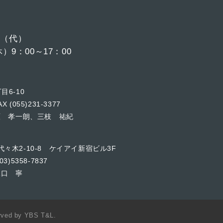
6
（代）
9：00～17：00
目6-10
X (055)231-3377
原 孝一朗、三枝 祐紀
代々木2-10-8 ケイアイ新宿ビル3F
03)5358-7837
水口 寧
served by YBS T&L.