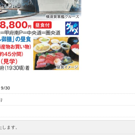
、9/30
り
たします。