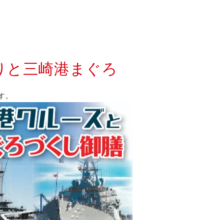
りと三崎港まぐろ
す。