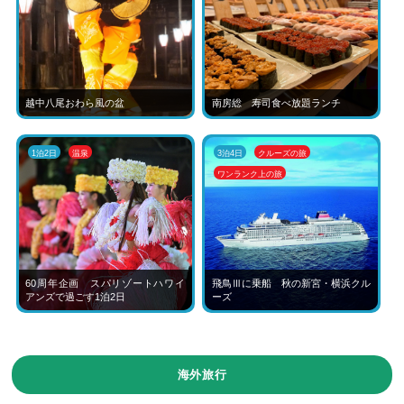
越中八尾おわら風の盆
南房総 寿司食べ放題ランチ
1泊2日
温泉
3泊4日
クルーズの旅
ワンランク上の旅
60周年企画 スパリゾートハワイ
飛鳥Ⅲに乗船 秋の新宮・横浜クル
アンズで過ごす1泊2日
ーズ
海外旅行