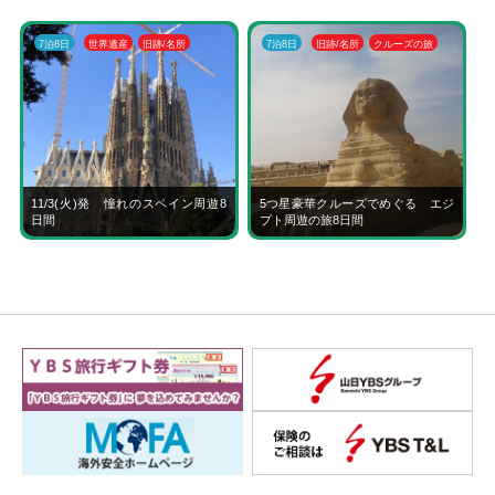
7泊8日
世界遺産
旧跡/名所
7泊8日
旧跡/名所
クルーズの旅
11/3(火)発 憧れのスペイン周遊8
5つ星豪華クルーズでめぐる エジ
日間
プト周遊の旅8日間