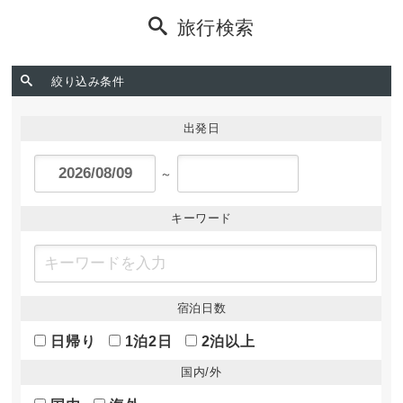
2026年07月05日
旅行検索
【大相撲九月場所】お申込みについてのご案内
2026年07月05日
絞り込み条件
【7/5新聞掲載】山梨日日新聞に募集広告が掲載されました！
出発日
～
キーワード
宿泊日数
日帰り
1泊2日
2泊以上
国内/外