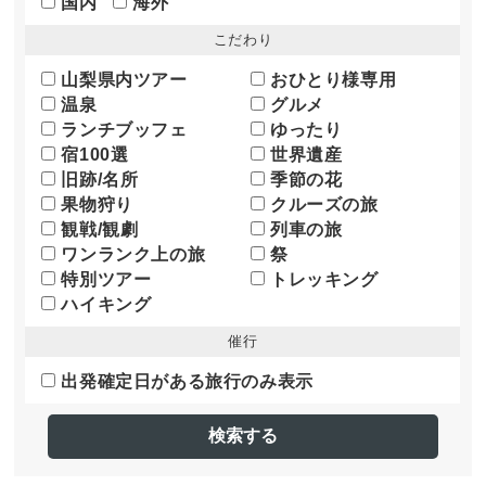
国内
海外
こだわり
山梨県内ツアー
おひとり様専用
温泉
グルメ
ランチブッフェ
ゆったり
宿100選
世界遺産
旧跡/名所
季節の花
果物狩り
クルーズの旅
観戦/観劇
列車の旅
ワンランク上の旅
祭
特別ツアー
トレッキング
ハイキング
催行
出発確定日がある旅行のみ表示