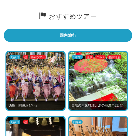
おすすめツアー
国内旅行
1泊2日
祭
特別ツアー
1泊2日
温泉
グルメ
旧跡/名所
徳島「阿波おどり」
貴船の川床料理と湯の花温泉2日間
1泊2日
祭
日帰り