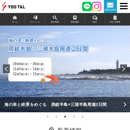
ホーム
マイページ
旅行検索
乗車場所
Q&A
本社 営業部
海の幸と絶景をめぐる 房総半島×三浦半島周遊2日間